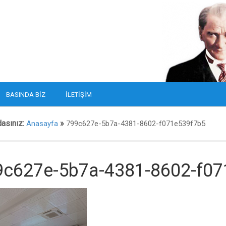
BASINDA BIZ
İLETIŞIM
dasınız:
»
Anasayfa
799c627e-5b7a-4381-8602-f071e539f7b5
9c627e-5b7a-4381-8602-f07