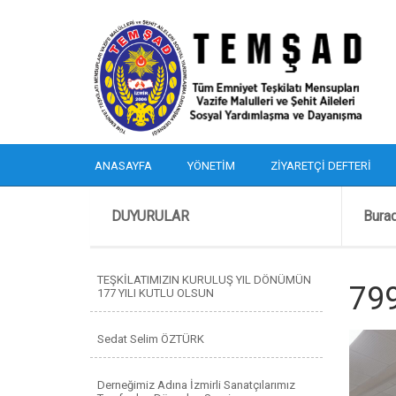
ANASAYFA
YÖNETIM
ZIYARETÇI DEFTERI
DUYURULAR
Bura
TEŞKİLATIMIZIN KURULUŞ YIL DÖNÜMÜN
79
177 YILI KUTLU OLSUN
Sedat Selim ÖZTÜRK
Derneğimiz Adına İzmirli Sanatçılarımız