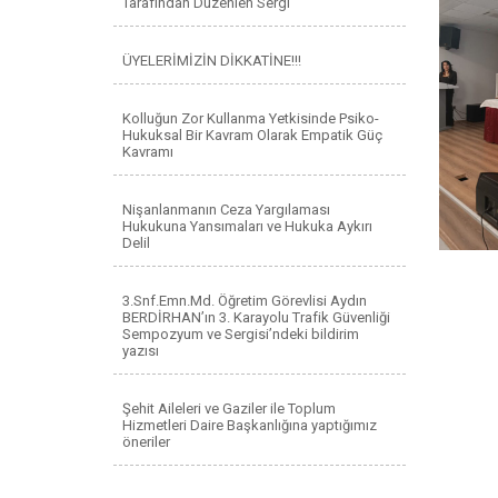
Tarafından Düzenlen Sergi
ÜYELERİMİZİN DİKKATİNE!!!
Kolluğun Zor Kullanma Yetkisinde Psiko-
Hukuksal Bir Kavram Olarak Empatik Güç
Kavramı
Nişanlanmanın Ceza Yargılaması
Hukukuna Yansımaları ve Hukuka Aykırı
Delil
3.Snf.Emn.Md. Öğretim Görevlisi Aydın
BERDİRHAN’ın 3. Karayolu Trafik Güvenliği
Sempozyum ve Sergisi’ndeki bildirim
yazısı
Şehit Aileleri ve Gaziler ile Toplum
Hizmetleri Daire Başkanlığına yaptığımız
öneriler